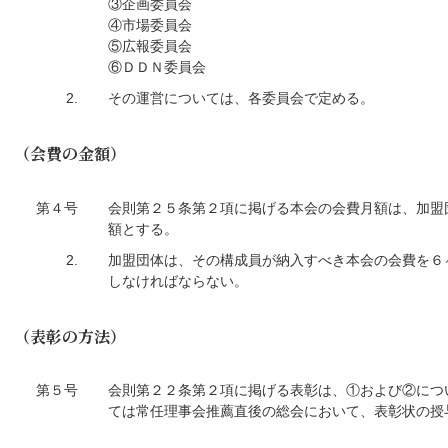
③企画委員会
④市場委員会
⑤広報委員会
⑥ＤＤＮ委員会
2.
その運営については、各委員会で定める。
（会費の金額）
第４号
会則第２５条第２項に掲げる本会の会費月額は、加盟
額とする。
2.
加盟団体は、その構成員が納入すべき本会の会費を６
しなければならない。
（表彰の方法）
第５号
会則第２２条第２項に掲げる表彰は、①および②につ
ては常任理事会推薦直後の総会において、表彰状の授