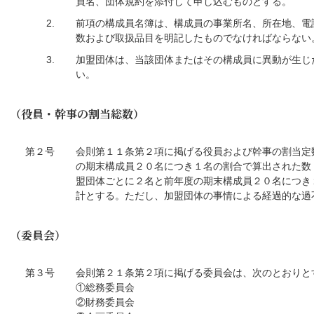
員名、団体規約を添付して申し込むものとする。
2.
前項の構成員名簿は、構成員の事業所名、所在地、電
数および取扱品目を明記したものでなければならない
3.
加盟団体は、当該団体またはその構成員に異動が生じ
い。
（役員・幹事の割当総数）
第２号
会則第１１条第２項に掲げる役員および幹事の割当定
の期末構成員２０名につき１名の割合で算出された数
盟団体ごとに２名と前年度の期末構成員２０名につき
計とする。ただし、加盟団体の事情による経過的な過
（委員会）
第３号
会則第２１条第２項に掲げる委員会は、次のとおりと
①総務委員会
②財務委員会