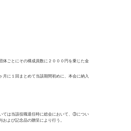
団体ごとにその構成員数に２０００円を乗じた金
ヶ月に１回まとめて当該期間初めに、本会に納入
いては当該役職退任時に総会において、③につい
与および記念品の贈呈により行う。